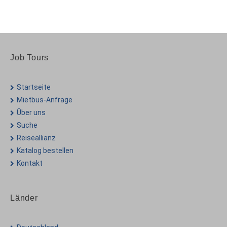
Job Tours
Startseite
Mietbus-Anfrage
Über uns
Suche
Reiseallianz
Katalog bestellen
Kontakt
Länder