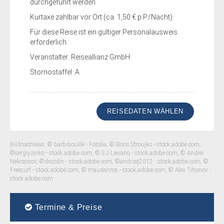
durchgeführt werden.
Kurtaxe zahlbar vor Ort (ca. 1,50 € p.P./Nacht)
Für diese Reise ist ein gültiger Personalausweis
erforderlich.
Veranstalter: Reiseallianz GmbH
Stornostaffel: A
REISEDATEN WÄHLEN
Bildnachweis: © barbibouille - Fotolia, © Boris Stroujko - stock.adobe.com,
©sergiyzinko - stock.adobe.com, © S J Lievano - stock.adobe.com, © Andrei
Nekrassov, ©drozdin - stock.adobe.com, ©andrzej2012 - stock.adobe.com, ©
Freesurf - stock.adobe.com, © maudanros - stock.adobe.com, © Alex Tihonov -
stock.adobe.com
Termine & Preise