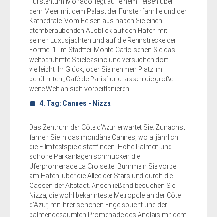
Fürstentum Monaco liegt auf einem Felsen über
dem Meer mit dem Palast der Fürstenfamilie und der
Kathedrale. Vom Felsen aus haben Sie einen
atemberaubenden Ausblick auf den Hafen mit
seinen Luxusjachten und auf die Rennstrecke der
Formel 1. Im Stadtteil Monte-Carlo sehen Sie das
weltberühmte Spielcasino und versuchen dort
vielleicht Ihr Glück, oder Sie nehmen Platz im
berühmten „Café de Paris“ und lassen die große
weite Welt an sich vorbeiflanieren.
4. Tag: Cannes - Nizza
Das Zentrum der Côte d’Azur erwartet Sie. Zunächst
fahren Sie in das mondäne Cannes, wo alljährlich
die Filmfestspiele stattfinden. Hohe Palmen und
schöne Parkanlagen schmücken die
Uferpromenade La Croisette. Bummeln Sie vorbei
am Hafen, über die Allee der Stars und durch die
Gassen der Altstadt. Anschließend besuchen Sie
Nizza, die wohl bekannteste Metropole an der Côte
d’Azur, mit ihrer schönen Engelsbucht und der
palmengesäumten Promenade des Anglais mit dem