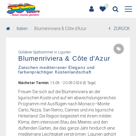
0
Italien
Blumenriviera & Côte d'Azur
ZURÜCK
Goldener Spätsommer in Ligurien
Blumenriviera & Côte d'Azur
Zwischen mediterraner Eleganz und
farbenprächtiger Küstenlandschaft
Nächster Termin:
13.09. - 20.09.2026 (8 Tage)
Freuen Sie sich auf die Blumenriviera an der
ligurischen Küste und auf ein abwechslungsreiches
Programm mit Ausflügen nach Monaco–Monte
Carlo, Nizza, San Remo, Cannes und ins ligurische
Hinterland. Die Region begeistert mit ihrem milden
Klima, dem intensiven Blau des Meeres und den
duftenden Gärten, die das ganze Jahr hindurch eine
mediterrane Leichtigkeit verströmen. Ligurien gehört