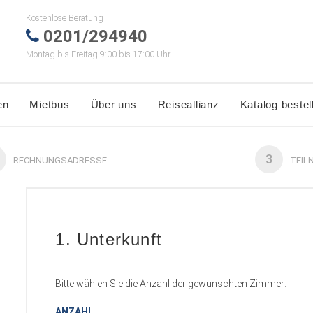
Kostenlose Beratung
0201/294940
Montag bis Freitag 9:00 bis 17:00 Uhr
en
Mietbus
Über uns
Reiseallianz
Katalog bestel
3
RECHNUNGSADRESSE
TEIL
1. Unterkunft
Bitte wählen Sie die Anzahl der gewünschten Zimmer:
ANZAHL