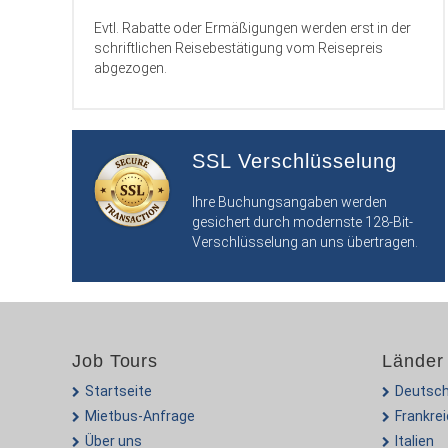
Evtl. Rabatte oder Ermäßigungen werden erst in der
schriftlichen Reisebestätigung vom Reisepreis
abgezogen.
SSL Verschlüsselung
Ihre Buchungsangaben werden
gesichert durch modernste 128-Bit-
Verschlüsselung an uns übertragen.
Job Tours
Länder
Startseite
Deutsch
Mietbus-Anfrage
Frankre
Über uns
Italien