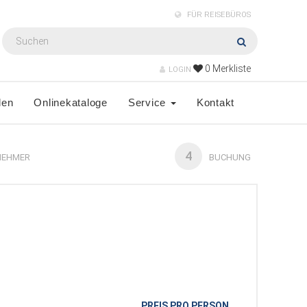
FÜR REISEBÜROS
0
Merkliste
LOGIN
len
Onlinekataloge
Service
Kontakt
4
NEHMER
BUCHUNG
PREIS PRO PERSON