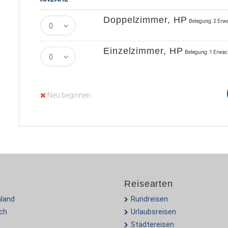
Doppelzimmer, HP
Belegung: 2 Erw
Einzelzimmer, HP
Belegung: 1 Erwa
Neu beginnen
Reisearten
land
Rundreisen
ich
Urlaubsreisen
Städtereisen